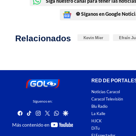
Siga nuestro canal para tener las noticias
⚽ Síganos en Google Notici
Relacionados
Kevin Mier
Efraín J
RED DE PORTALE
Noticias Caracol
Caracol Televisión
Síguenos en:
Blu Radio
facebook
tiktok
instagram
twitter
whatsapp
google
La Kalle
HJCK
youtube-
Más contenido en
DiTu
footer
El Espectador