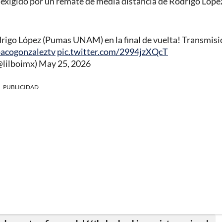
vio exigido por un remate de media distancia de Rodrigo Lópe
rigo López (Pumas UNAM) en la final de vuelta! Transmisi
acogonzaleztv
pic.twitter.com/2994jzXQcT
@lilboimx)
May 25, 2026
PUBLICIDAD