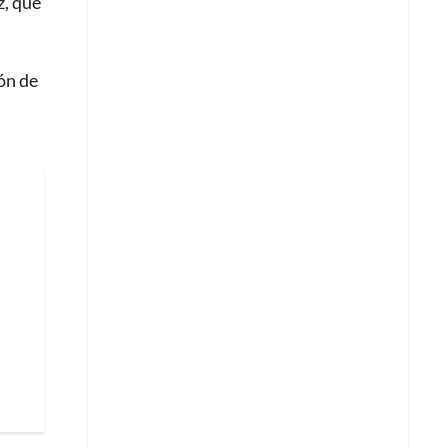
z, que
ón de