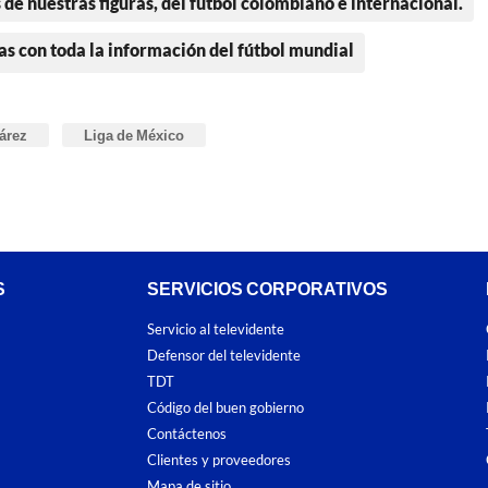
 de nuestras figuras, del fútbol colombiano e internacional.
as con toda la información del fútbol mundial
uárez
Liga de México
S
SERVICIOS CORPORATIVOS
Servicio al televidente
Defensor del televidente
TDT
Código del buen gobierno
Contáctenos
Clientes y proveedores
Mapa de sitio