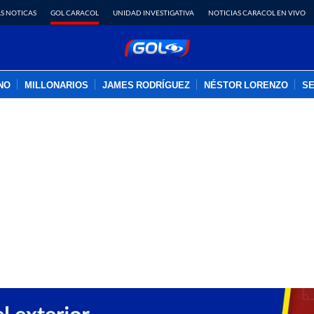
S NOTICAS
GOL CARACOL
UNIDAD INVESTIGATIVA
NOTICIAS CARACOL EN VIVO
INO
MILLONARIOS
JAMES RODRÍGUEZ
NÉSTOR LORENZO
SE
PUBLICIDAD