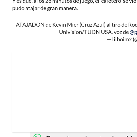
Y es que, a los 28 minutos de juego, el 'cafetero' se 
pudo atajar de gran manera.
¡ATAJADÓN de Kevin Mier (Cruz Azul) al tiro de Rod
Univision/TUDN USA, voz de
@p
— lilboimx (