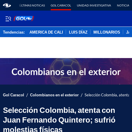
ÚLTIMAS NOTICAS
GOL CARACOL
UNIDAD INVESTIGATIVA
NOTICIAS
Tendencias:
AMERICA DE CALI
LUIS DÍAZ
MILLONARIOS
JA
PUBLICIDAD
/
/
Gol Caracol
Colombianos en el exterior
Selección Colombia, atenta c
Selección Colombia, atenta con
Juan Fernando Quintero; sufrió
molestias físicas