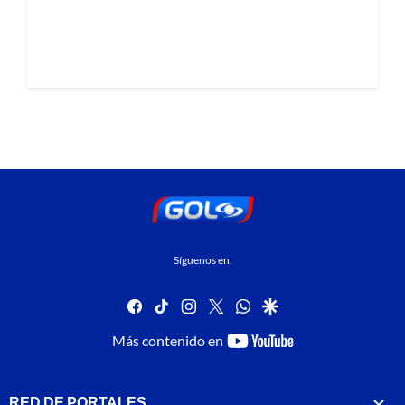
Síguenos en:
facebook
tiktok
instagram
twitter
whatsapp
google
youtube-
Más contenido en
footer
RED DE PORTALES