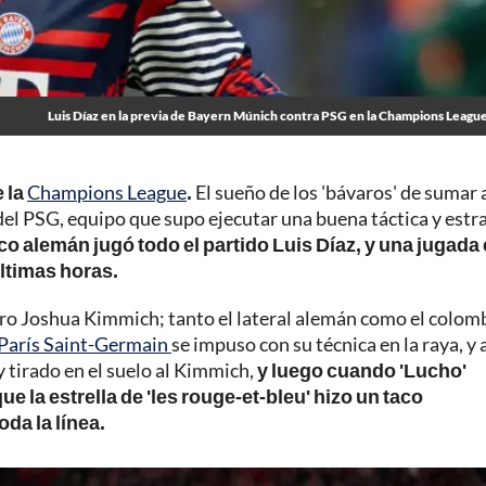
Luis Díaz en la previa de Bayern Múnich contra PSG en la Champions Leagu
 la
Champions League
.
El sueño de los 'bávaros' de sumar 
del PSG, equipo que supo ejecutar una buena táctica y estr
co alemán jugó todo el partido Luis Díaz, y una jugada 
últimas horas.
ero Joshua Kimmich; tanto el lateral alemán como el colom
París Saint-Germain
se impuso con su técnica en la raya, y 
 tirado en el suelo al Kimmich,
y luego cuando 'Lucho'
que la estrella de 'les rouge-et-bleu' hizo un taco
da la línea.