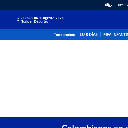
ÚLTIMA
jueves 06 de agosto, 2026
Todo en Deportes
Tendencias:
LUIS DÍAZ
FIFA-INFANT