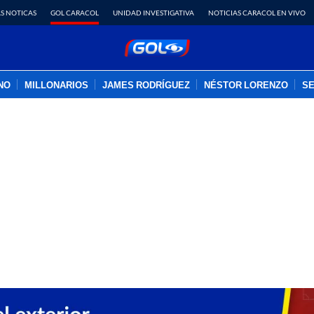
S NOTICAS
GOL CARACOL
UNIDAD INVESTIGATIVA
NOTICIAS CARACOL EN VIVO
INO
MILLONARIOS
JAMES RODRÍGUEZ
NÉSTOR LORENZO
SE
PUBLICIDAD