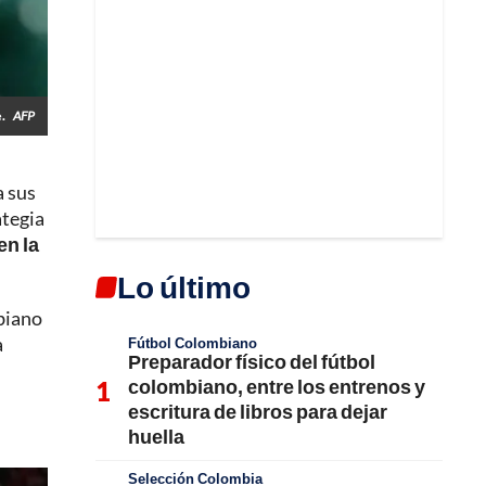
e.
AFP
a sus
ategia
en la
Lo último
biano
a
Fútbol Colombiano
Preparador físico del fútbol
colombiano, entre los entrenos y
escritura de libros para dejar
huella
Selección Colombia