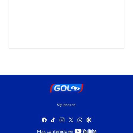
Síguenos en:
facebook
tiktok
instagram
twitter
whatsapp
google
youtube-
Más contenido en