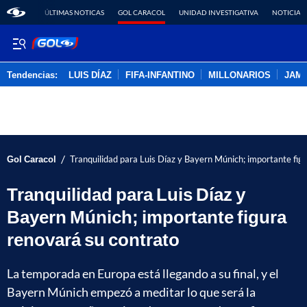
ÚLTIMAS NOTICAS
GOL CARACOL
UNIDAD INVESTIGATIVA
NOTICIAS
Tendencias:
LUIS DÍAZ
FIFA-INFANTINO
MILLONARIOS
JAM
PUBLICIDAD
/
Gol Caracol
Tranquilidad para Luis Díaz y Bayern Múnich; importante fig
Tranquilidad para Luis Díaz y
Bayern Múnich; importante figura
renovará su contrato
La temporada en Europa está llegando a su final, y el
Bayern Múnich empezó a meditar lo que será la