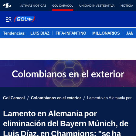
ÚLTIMAS NOTICAS
GOL CARACOL
UNIDAD INVESTIGATIVA
NOTICIAS
Tendencias:
LUIS DÍAZ
FIFA-INFANTINO
MILLONARIOS
JAM
PUBLICIDAD
/
/
Gol Caracol
Colombianos en el exterior
Lamento en Alemania por eli
Lamento en Alemania por
eliminación del Bayern Múnich, de
Luis Díaz, en Champions; "se ha