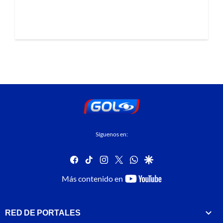
Síguenos en:
facebook
tiktok
instagram
twitter
whatsapp
google
youtube-
Más contenido en
footer
RED DE PORTALES