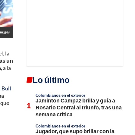
Images
l, la
ras un
, a la
Lo último
 Bull
na
Colombianos en el exterior
Jaminton Campaz brilla y guía a
a que
Rosario Central al triunfo, tras una
semana crítica
Colombianos en el exterior
Jugador, que supo brillar con la