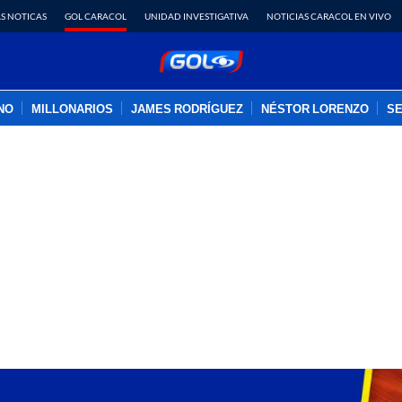
S NOTICAS
GOL CARACOL
UNIDAD INVESTIGATIVA
NOTICIAS CARACOL EN VIVO
INO
MILLONARIOS
JAMES RODRÍGUEZ
NÉSTOR LORENZO
SE
PUBLICIDAD