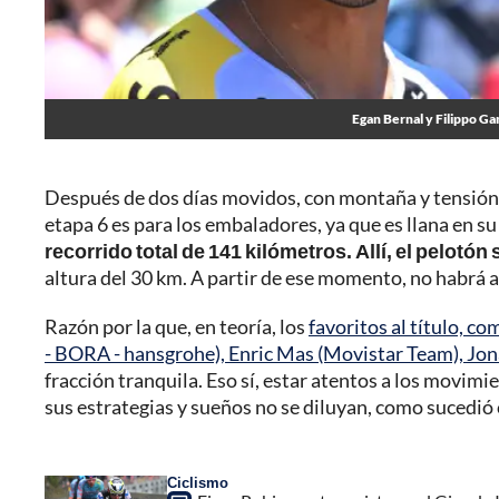
Egan Bernal y Filippo Ga
Después de dos días movidos, con montaña y tensión, 
etapa 6 es para los embaladores, ya que es llana en s
recorrido total de 141 kilómetros. Allí, el pelotón
altura del 30 km. A partir de ese momento, no habrá 
Razón por la que, en teoría, los
favoritos al título, c
- BORA - hansgrohe), Enric Mas (Movistar Team), Jon
fracción tranquila. Eso sí, estar atentos a los movimie
sus estrategias y sueños no se diluyan, como sucedió
Ciclismo