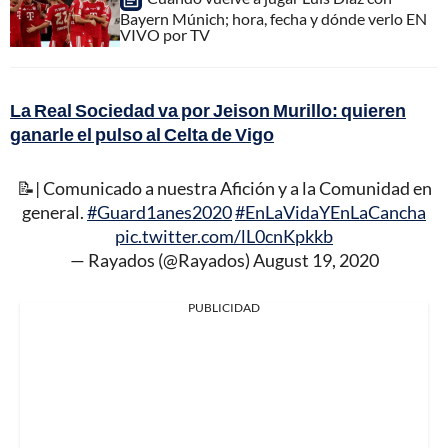
Bayern Múnich; hora, fecha y dónde verlo EN
VIVO por TV
La Real Sociedad va por Jeison Murillo: quieren
ganarle el pulso al Celta de Vigo
📝| Comunicado a nuestra Afición y a la Comunidad en
general.
#Guard1anes2020
#EnLaVidaYEnLaCancha
pic.twitter.com/lL0cnKpkkb
— Rayados (@Rayados)
August 19, 2020
PUBLICIDAD