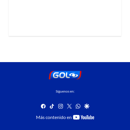
Síguenos en:
facebook
tiktok
instagram
twitter
whatsapp
google
youtube-
Más contenido en
footer