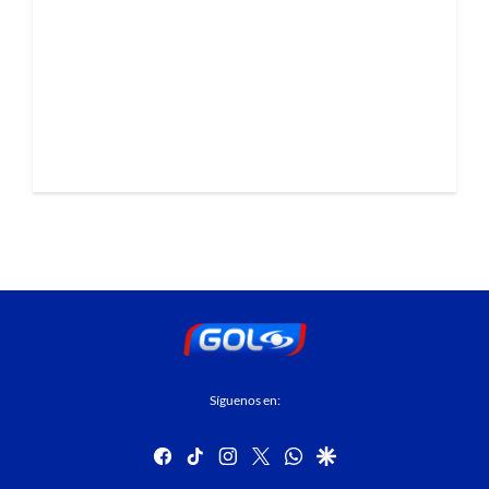
Síguenos en:
facebook
tiktok
instagram
twitter
whatsapp
google