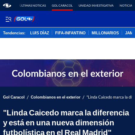
ÚLTIMAS NOTICAS
GOL CARACOL
UNIDAD INVESTIGATIVA
NOTICIAS
Tendencias:
LUIS DÍAZ
FIFA-INFANTINO
MILLONARIOS
JAM
PUBLICIDAD
/
/
Gol Caracol
Colombianos en el exterior
"Linda Caicedo marca la dife
"Linda Caicedo marca la diferencia
y está en una nueva dimensión
futbolística en el Real Madrid"