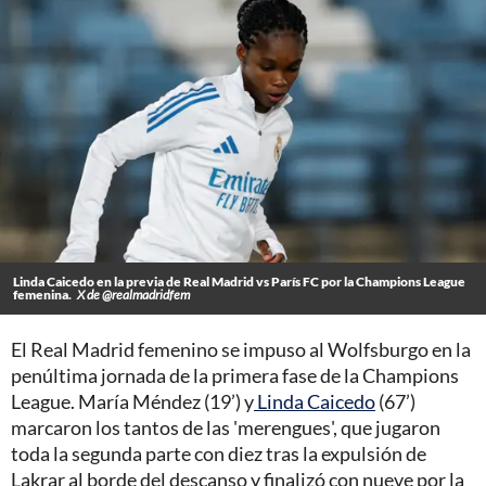
Linda Caicedo en la previa de Real Madrid vs París FC por la Champions League
femenina.
X de @realmadridfem
El Real Madrid femenino se impuso al Wolfsburgo en la
penúltima jornada de la primera fase de la Champions
League. María Méndez (19’) y
Linda Caicedo
(67’)
marcaron los tantos de las 'merengues', que jugaron
toda la segunda parte con diez tras la expulsión de
Lakrar al borde del descanso y finalizó con nueve por la