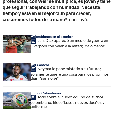
profesional, con Weir se multiplica, es joven y tiene
que seguir trabajando con humildad. Necesita
tiempo y está en el mejor club para crecer,
creceremos todos de la mano”
, concluyó.
Colombianos en el exterior
Luis Díaz apareció en medio de guerra en
Liverpool con Salah a la mitad; "dejó marca"
Gol Caracol
Neymar le pone misterio a su futuro;
solamente quiere una cosa para los próximos
días; "aún no sé"
Fútbol Colombiano
Todo sobre el nuevo equipo del fútbol
colombiano; filosofía, sus nuevos dueños y
uniforme