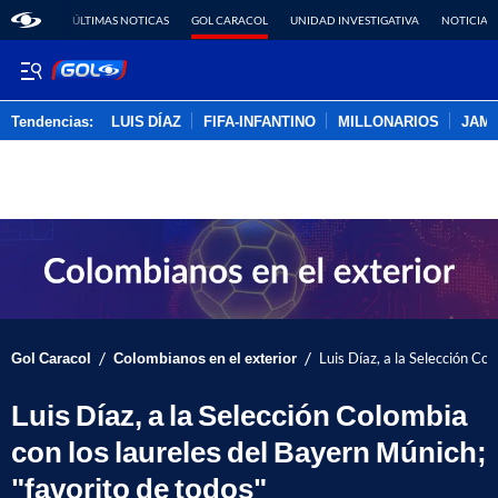
ÚLTIMAS NOTICAS
GOL CARACOL
UNIDAD INVESTIGATIVA
NOTICIAS
Tendencias:
LUIS DÍAZ
FIFA-INFANTINO
MILLONARIOS
JAM
PUBLICIDAD
/
/
Gol Caracol
Colombianos en el exterior
Luis Díaz, a la Selección Co
Luis Díaz, a la Selección Colombia
con los laureles del Bayern Múnich;
"favorito de todos"