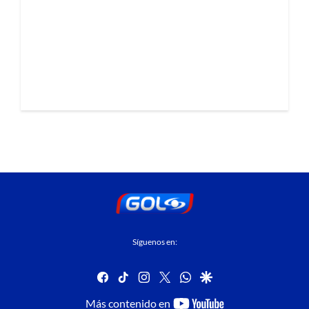
Síguenos en:
facebook
tiktok
instagram
twitter
whatsapp
google
youtube-
Más contenido en