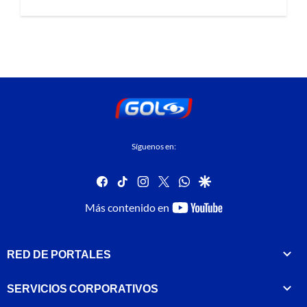
Síguenos en:
facebook
tiktok
instagram
twitter
whatsapp
google
youtube-
Más contenido en
footer
RED DE PORTALES
SERVICIOS CORPORATIVOS