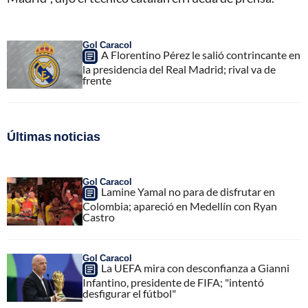
Gol Caracol
A Florentino Pérez le salió contrincante en
la presidencia del Real Madrid; rival va de
frente
Últimas noticias
Gol Caracol
Lamine Yamal no para de disfrutar en
Colombia; apareció en Medellín con Ryan
Castro
Gol Caracol
La UEFA mira con desconfianza a Gianni
Infantino, presidente de FIFA; "intentó
desfigurar el fútbol"