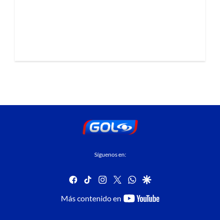
Síguenos en:
facebook
tiktok
instagram
twitter
whatsapp
google
youtube-
Más contenido en
footer