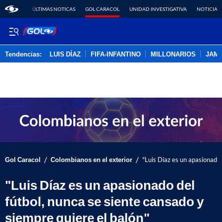
ÚLTIMAS NOTICAS
GOL CARACOL
UNIDAD INVESTIGATIVA
NOTICIAS
Tendencias:
LUIS DÍAZ
FIFA-INFANTINO
MILLONARIOS
JAM
PUBLICIDAD
/
/
Gol Caracol
Colombianos en el exterior
"Luis Díaz es un apasionado 
"Luis Díaz es un apasionado del
fútbol, nunca se siente cansado y
siempre quiere el balón"