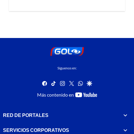
Síguenos en:
facebook
tiktok
instagram
twitter
whatsapp
google
youtube-
Más contenido en
footer
RED DE PORTALES
SERVICIOS CORPORATIVOS