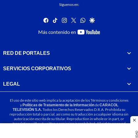
Síguenos en:
facebook
tiktok
instagram
twitter
whatsapp
google
youtube-
Más contenido en
footer
RED DE PORTALES
SERVICIOS CORPORATIVOS
LEGAL
El uso de este sitio web implica la aceptación de los
Términos y condiciones
y
Políticas de Tratamiento de la Información
de
CARACOL
TELEVISIÓN S.A.
Todos los Derechos Reservados D.R.A. Prohibida su
reproducción total o parcial, así como su traducción a cualquier idioma sin
autorización escrita de su titular. Reproduction in whole or in part, or
cl
translation without written permission is prohibited. All rights reserved
2025.