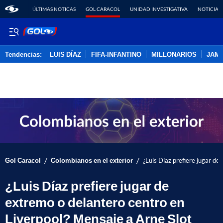
ÚLTIMAS NOTICAS
GOL CARACOL
UNIDAD INVESTIGATIVA
NOTICIAS
Tendencias:
LUIS DÍAZ
FIFA-INFANTINO
MILLONARIOS
JAM
PUBLICIDAD
/
/
Gol Caracol
Colombianos en el exterior
¿Luis Díaz prefiere jugar de
¿Luis Díaz prefiere jugar de
extremo o delantero centro en
Liverpool? Mensaje a Arne Slot