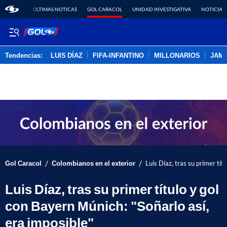
ÚLTIMAS NOTICAS
GOL CARACOL
UNIDAD INVESTIGATIVA
NOTICIAS
Tendencias:
LUIS DÍAZ
FIFA-INFANTINO
MILLONARIOS
JAM
PUBLICIDAD
/
/
Gol Caracol
Colombianos en el exterior
Luis Díaz, tras su primer tít
Luis Díaz, tras su primer título y gol
con Bayern Múnich: "Soñarlo así,
era imposible"