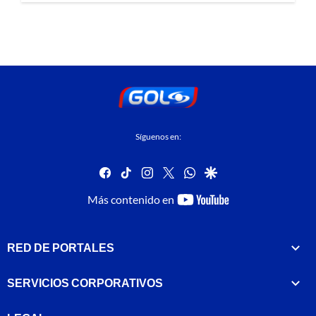
Síguenos en:
facebook
tiktok
instagram
twitter
whatsapp
google
youtube-
Más contenido en
footer
RED DE PORTALES
SERVICIOS CORPORATIVOS