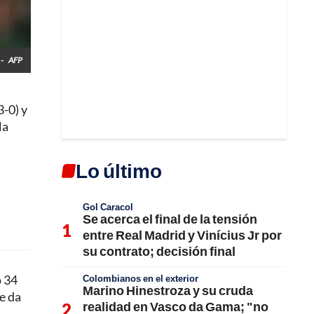
 -
AFP
3-0) y
la
Lo último
Gol Caracol
Se acerca el final de la tensión
entre Real Madrid y Vinícius Jr por
su contrato; decisión final
o 34
Colombianos en el exterior
Marino Hinestroza y su cruda
e da
realidad en Vasco da Gama; "no