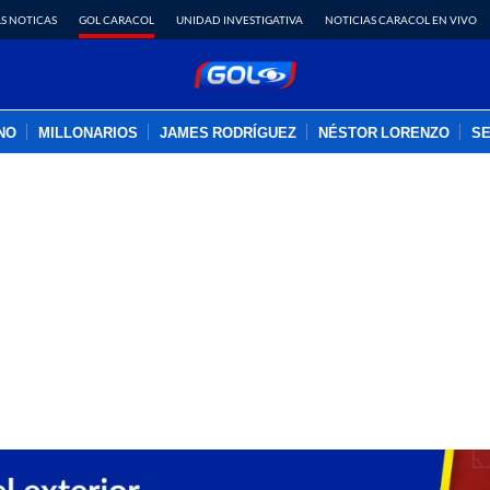
S NOTICAS
GOL CARACOL
UNIDAD INVESTIGATIVA
NOTICIAS CARACOL EN VIVO
INO
MILLONARIOS
JAMES RODRÍGUEZ
NÉSTOR LORENZO
SE
PUBLICIDAD