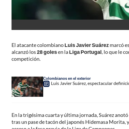
El atacante colombiano
Luis Javier Suárez
marcó est
alcanzó los
28 goles
en la
Liga Portugal
, lo que le 
competición.
Colombianos en el exterior
Luis Javier Suárez, espectacular definici
En la trigésima cuarta y última jornada, Suárez anotó
tras un pase de tacón del japonés Hidemasa Morita, y
acceso a la fase previa de la Liga de Campeones.