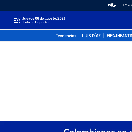
ÚLTIMA
jueves 06 de agosto, 2026
Todo en Deportes
Tendencias:
LUIS DÍAZ
FIFA-INFANT