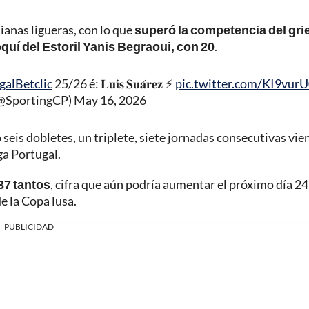
dianas ligueras, con lo que
superó la competencia del gri
oquí del Estoril Yanis Begraoui, con 20
.
galBetclic
25/26 é: 𝐋𝐮𝐢𝐬 𝐒𝐮𝐚́𝐫𝐞𝐳 ⚡️
pic.twitter.com/KI9vur
(@SportingCP)
May 16, 2026
seis dobletes, un triplete, siete jornadas consecutivas vi
ga Portugal.
37 tantos
, cifra que aún podría aumentar el próximo día 24
e la Copa lusa.
PUBLICIDAD