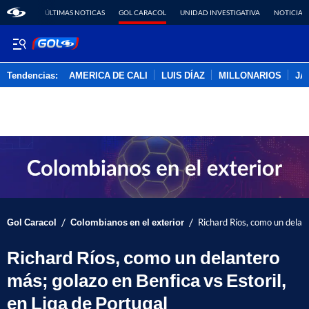
ÚLTIMAS NOTICAS
GOL CARACOL
UNIDAD INVESTIGATIVA
NOTICIAS
Tendencias:
AMERICA DE CALI
LUIS DÍAZ
MILLONARIOS
JA
PUBLICIDAD
/
/
Gol Caracol
Colombianos en el exterior
Richard Ríos, como un delant
Richard Ríos, como un delantero
más; golazo en Benfica vs Estoril,
en Liga de Portugal