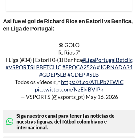
Así fue el gol de Richard Ríos en Estoril vs Benfica,
en Liga de Portugal:
⚽ GOLO
R. Rios 7'
I Liga (#34) | Estoril 0-(1) Benfica
#LigaPortugalBetclic
#VSPORTSLPBETCLIC
#EPOCA2526
#JORNADA34
#GDEPSLB
#GDEP
#SLB
Todos os vídeos 👉
https://t.co/ATLPb7EWIC
pic.twitter.com/NzEkiBVIPk
— VSPORTS (@vsports_pt)
May 16, 2026
Siga nuestro canal para tener las noticias de
nuestras figuras, del fútbol colombiano e
internacional.