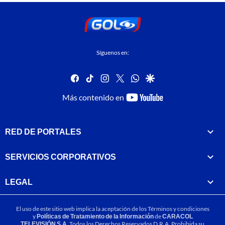
Síguenos en:
facebook
tiktok
instagram
twitter
whatsapp
google
youtube-
Más contenido en
footer
RED DE PORTALES
SERVICIOS CORPORATIVOS
LEGAL
El uso de este sitio web implica la aceptación de los
Términos y condiciones
y
Políticas de Tratamiento de la Información
de
CARACOL
TELEVISIÓN S.A.
Todos los Derechos Reservados D.R.A. Prohibida su