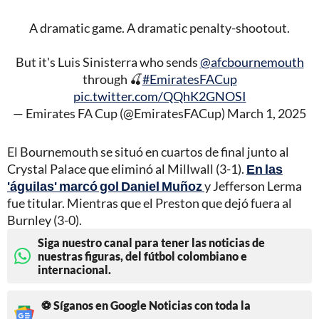
A dramatic game. A dramatic penalty-shootout.
But it's Luis Sinisterra who sends
@afcbournemouth
through 🍒
#EmiratesFACup
pic.twitter.com/QQhK2GNOSI
— Emirates FA Cup (@EmiratesFACup)
March 1, 2025
El Bournemouth se situó en cuartos de final junto al
Crystal Palace que eliminó al Millwall (3-1).
En las
'águilas' marcó gol Daniel Muñoz
y Jefferson Lerma
fue titular. Mientras que el Preston que dejó fuera al
Burnley (3-0).
Siga nuestro canal para tener las noticias de
nuestras figuras, del fútbol colombiano e
internacional.
⚽ Síganos en Google Noticias con toda la