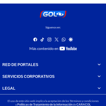
Síguenos en:
facebook
tiktok
instagram
twitter
whatsapp
google
youtube-
Más contenido en
footer
RED DE PORTALES
SERVICIOS CORPORATIVOS
LEGAL
El uso de este sitio web implica la aceptación de los
Términos y condiciones
y
Políticas de Tratamiento de la Información
de
CARACOL