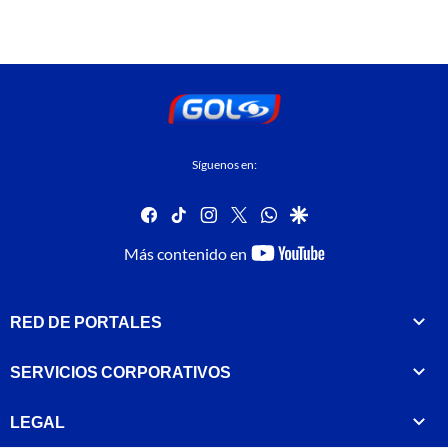
Síguenos en:
facebook
tiktok
instagram
twitter
whatsapp
google
youtube-
Más contenido en
footer
RED DE PORTALES
SERVICIOS CORPORATIVOS
LEGAL