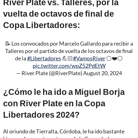
River Plate vs. Talleres, por la
vuelta de octavos de final de
Copa Libertadores:
📝 Los convocados por Marcelo Gallardo para recibir a
Talleres por el partido de vuelta de los octavos de final
de la
#Libertadores
💪🏻
#VamosRiver
⚪❤️⚪
pic.twitter.com/wpZ52PdEtW
— River Plate (@RiverPlate)
August 20, 2024
¿Cómo le ha ido a Miguel Borja
con River Plate en la Copa
Libertadores 2024?
Al oriundo de Tierralta, Córdoba, le ha ido bastante