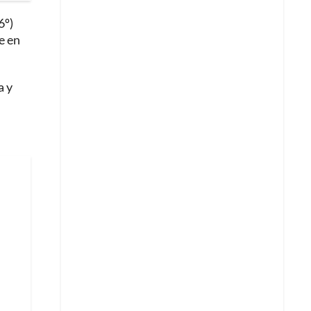
6º)
e en
a y