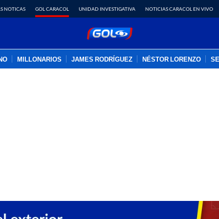
S NOTICAS
GOL CARACOL
UNIDAD INVESTIGATIVA
NOTICIAS CARACOL EN VIVO
INO
MILLONARIOS
JAMES RODRÍGUEZ
NÉSTOR LORENZO
SE
PUBLICIDAD