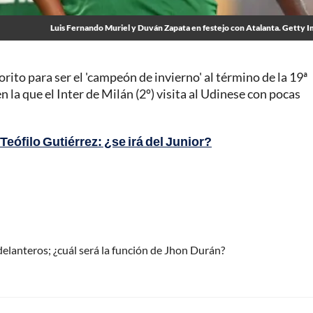
Luis Fernando Muriel y Duván Zapata en festejo con Atalanta. Getty I
vorito para ser el 'campeón de invierno' al término de la 19ª
n la que el Inter de Milán (2º) visita al Udinese con pocas
eófilo Gutiérrez: ¿se irá del Junior?
 delanteros; ¿cuál será la función de Jhon Durán?