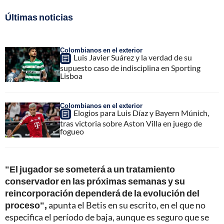
Últimas noticias
Colombianos en el exterior
Luis Javier Suárez y la verdad de su
supuesto caso de indisciplina en Sporting
Lisboa
Colombianos en el exterior
Elogios para Luis Díaz y Bayern Múnich,
tras victoria sobre Aston Villa en juego de
fogueo
"El jugador se someterá a un tratamiento
conservador en las próximas semanas y su
reincorporación dependerá de la evolución del
proceso",
apunta el Betis en su escrito, en el que no
especifica el período de baja, aunque es seguro que se