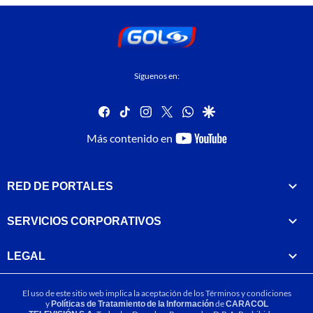
Síguenos en:
facebook
tiktok
instagram
twitter
whatsapp
google
youtube-
Más contenido en
footer
RED DE PORTALES
SERVICIOS CORPORATIVOS
LEGAL
El uso de este sitio web implica la aceptación de los
Términos y condiciones
y
Políticas de Tratamiento de la Información
de
CARACOL