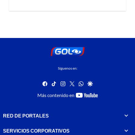
Síguenos en:
facebook
tiktok
instagram
twitter
whatsapp
google
youtube-
Más contenido en
footer
RED DE PORTALES
SERVICIOS CORPORATIVOS