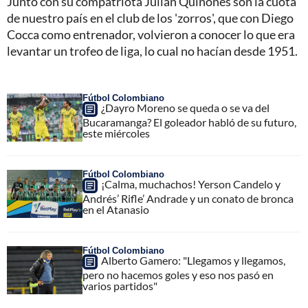
Junto con su compatriota Julián Quiñones son la cuota
de nuestro país en el club de los 'zorros', que con Diego
Cocca como entrenador, volvieron a conocer lo que era
levantar un trofeo de liga, lo cual no hacían desde 1951.
Fútbol Colombiano
¿Dayro Moreno se queda o se va del
Bucaramanga? El goleador habló de su futuro,
este miércoles
Fútbol Colombiano
¡Calma, muchachos! Yerson Candelo y
Andrés’ Rifle’ Andrade y un conato de bronca
en el Atanasio
Fútbol Colombiano
Alberto Gamero: "Llegamos y llegamos,
pero no hacemos goles y eso nos pasó en
varios partidos"