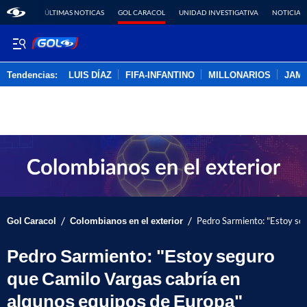
ÚLTIMAS NOTICAS
GOL CARACOL
UNIDAD INVESTIGATIVA
NOTICIAS
Tendencias:
LUIS DÍAZ
FIFA-INFANTINO
MILLONARIOS
JAM
PUBLICIDAD
/
/
Gol Caracol
Colombianos en el exterior
Pedro Sarmiento: "Estoy se
Pedro Sarmiento: "Estoy seguro
que Camilo Vargas cabría en
algunos equipos de Europa"