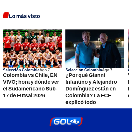
Lo más visto
Selección Colombia
Ago 7
Selección Colombia
Ago 7
Co
Colombia vs Chile, EN
¿Por qué Gianni
V
VIVO; hora y dónde ver
Infantino y Alejandro
D
el Sudamericano Sub-
Domínguez están en
M
17 de Futsal 2026
Colombia? La FCF
e
explicó todo