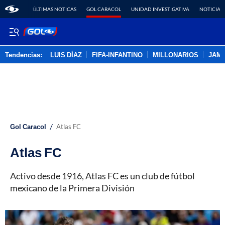
ÚLTIMAS NOTICAS
GOL CARACOL
UNIDAD INVESTIGATIVA
NOTICIAS
Tendencias:
LUIS DÍAZ
FIFA-INFANTINO
MILLONARIOS
JAM
PUBLICIDAD
/
Gol Caracol
Atlas FC
Atlas FC
Activo desde 1916, Atlas FC es un club de fútbol
mexicano de la Primera División