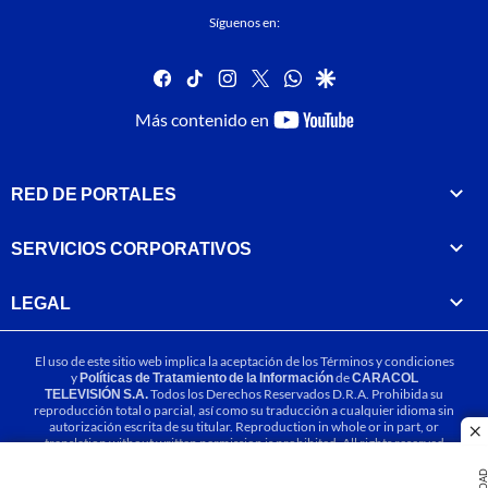
Síguenos en:
facebook
tiktok
instagram
twitter
whatsapp
google
youtube-
Más contenido en
footer
RED DE PORTALES
SERVICIOS CORPORATIVOS
LEGAL
El uso de este sitio web implica la aceptación de los
Términos y condiciones
y
Políticas de Tratamiento de la Información
de
CARACOL
TELEVISIÓN S.A.
Todos los Derechos Reservados D.R.A. Prohibida su
reproducción total o parcial, así como su traducción a cualquier idioma sin
autorización escrita de su titular. Reproduction in whole or in part, or
cl
translation without written permission is prohibited. All rights reserved
2025.