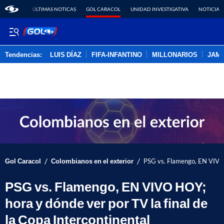
ÚLTIMAS NOTICAS
GOL CARACOL
UNIDAD INVESTIGATIVA
NOTICIAS
Tendencias:
LUIS DÍAZ
FIFA-INFANTINO
MILLONARIOS
JAM
PUBLICIDAD
/
/
Gol Caracol
Colombianos en el exterior
PSG vs. Flamengo, EN VIVO H
PSG vs. Flamengo, EN VIVO HOY;
hora y dónde ver por TV la final de
la Copa Intercontinental