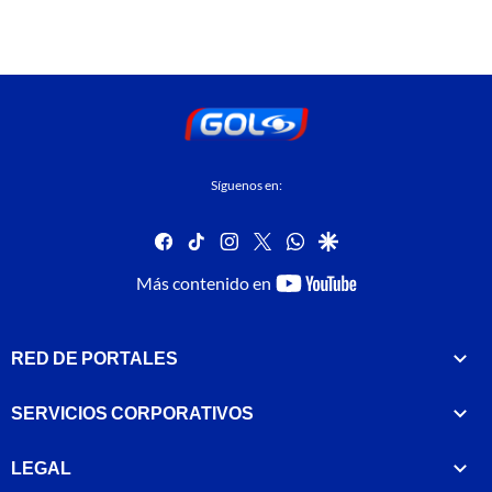
Síguenos en:
facebook
tiktok
instagram
twitter
whatsapp
google
youtube-
Más contenido en
footer
RED DE PORTALES
SERVICIOS CORPORATIVOS
LEGAL