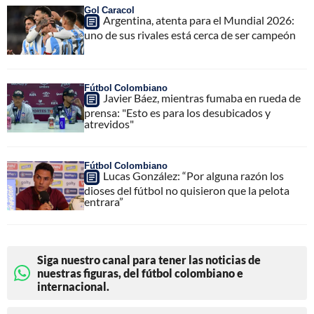
Gol Caracol
Argentina, atenta para el Mundial 2026:
uno de sus rivales está cerca de ser campeón
Fútbol Colombiano
Javier Báez, mientras fumaba en rueda de
prensa: "Esto es para los desubicados y
atrevidos"
Fútbol Colombiano
Lucas González: “Por alguna razón los
dioses del fútbol no quisieron que la pelota
entrara”
Siga nuestro canal para tener las noticias de
nuestras figuras, del fútbol colombiano e
internacional.