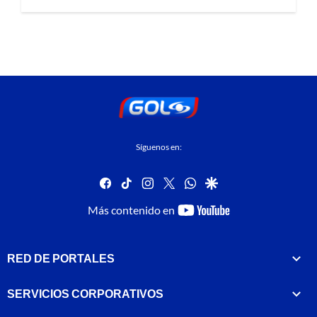
Síguenos en:
facebook
tiktok
instagram
twitter
whatsapp
google
youtube-
Más contenido en
footer
RED DE PORTALES
SERVICIOS CORPORATIVOS