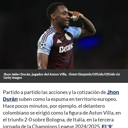
Jhon Jáder Durán, jugador del Aston Villa.
Simon Stacpoole/Offside/Offside via
Getty Images
Partido a partido las acciones y la cotización de
Jhon
Durán
suben como la espuma en territorio europeo.
Hace pocos minutos, por ejemplo, el delantero
colombiano se eirigió como la figura de Aston Villa, en
el triunfo 2-0 sobre Bologna, de Italia, en la tercera
jornada de la Champions League 2024/2025.
El '9'