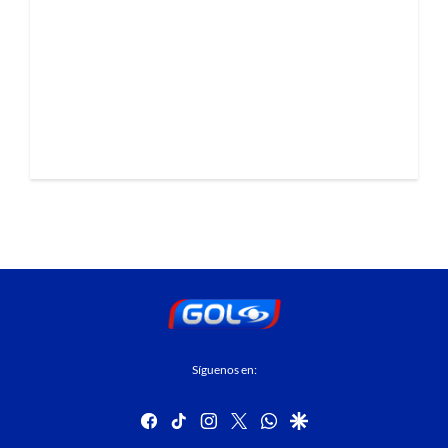
Síguenos en:
facebook
tiktok
instagram
twitter
whatsapp
google