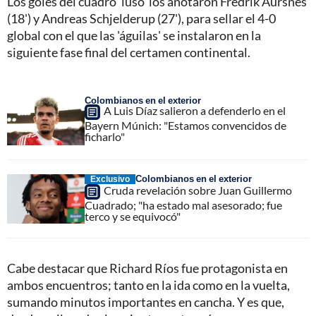
Los goles del cuadro 'luso' los anotaron Fredrik Aursnes
(18') y Andreas Schjelderup (27'), para sellar el 4-0
global con el que las 'águilas' se instalaron en la
siguiente fase final del certamen continental.
Colombianos en el exterior
A Luis Díaz salieron a defenderlo en el
Bayern Múnich: "Estamos convencidos de
ficharlo"
Colombianos en el exterior
Exclusivo
Cruda revelación sobre Juan Guillermo
Cuadrado; "ha estado mal asesorado; fue
terco y se equivocó"
Cabe destacar que Richard Ríos fue protagonista en
ambos encuentros; tanto en la ida como en la vuelta,
sumando minutos importantes en cancha. Y es que,