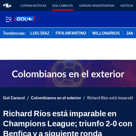
ÚLTIMAS NOTICAS
GOL CARACOL
UNIDAD INVESTIGATIVA
NOTICIAS
Tendencias:
LUIS DÍAZ
FIFA-INFANTINO
MILLONARIOS
JAM
PUBLICIDAD
/
/
Gol Caracol
Colombianos en el exterior
Richard Ríos está imparable
Richard Ríos está imparable en
Champions League; triunfo 2-0 con
Benfica y a siguiente ronda