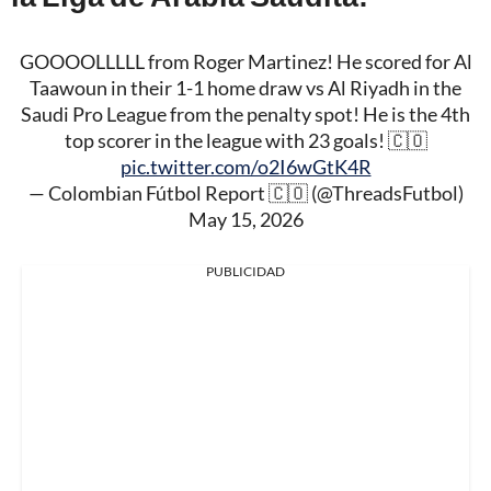
GOOOOLLLLL from Roger Martinez! He scored for Al
Taawoun in their 1-1 home draw vs Al Riyadh in the
Saudi Pro League from the penalty spot! He is the 4th
top scorer in the league with 23 goals! 🇨🇴
pic.twitter.com/o2I6wGtK4R
— Colombian Fútbol Report 🇨🇴 (@ThreadsFutbol)
May 15, 2026
PUBLICIDAD