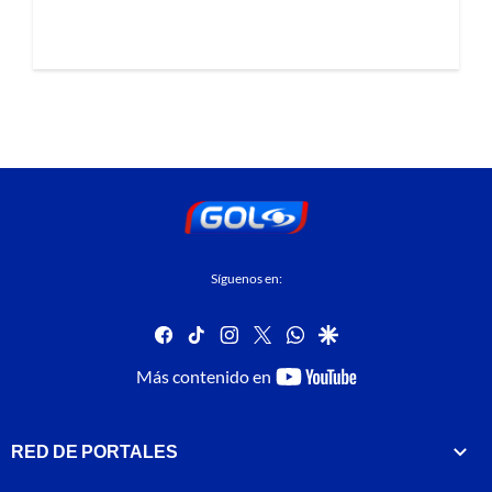
Síguenos en:
facebook
tiktok
instagram
twitter
whatsapp
google
youtube-
Más contenido en
footer
RED DE PORTALES