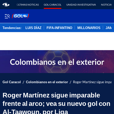
ÚLTIMAS NOTICAS
GOL CARACOL
UNIDAD INVESTIGATIVA
NOTICIAS
Tendencias:
LUIS DÍAZ
FIFA-INFANTINO
MILLONARIOS
JAM
PUBLICIDAD
/
/
Gol Caracol
Colombianos en el exterior
Roger Martínez sigue impara
Roger Martínez sigue imparable
frente al arco; vea su nuevo gol con
Al-Taawoun, por Liga