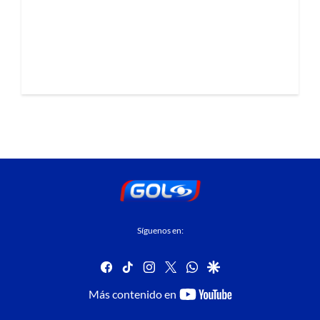
Síguenos en:
facebook
tiktok
instagram
twitter
whatsapp
google
youtube-
Más contenido en
footer