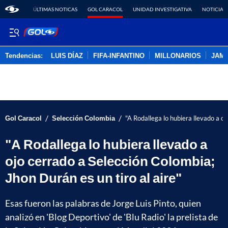
ÚLTIMAS NOTICAS
GOL CARACOL
UNIDAD INVESTIGATIVA
NOTICIAS
Tendencias:
LUIS DÍAZ
FIFA-INFANTINO
MILLONARIOS
JAM
PUBLICIDAD
/
/
Gol Caracol
Selección Colombia
"A Rodallega lo hubiera llevado a oj
"A Rodallega lo hubiera llevado a
ojo cerrado a Selección Colombia;
Jhon Durán es un tiro al aire"
Esas fueron las palabras de Jorge Luis Pinto, quien
analizó en 'Blog Deportivo' de 'Blu Radio' la prelista de