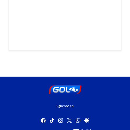
Síguenos en:
facebook
tiktok
instagram
twitter
whatsapp
google