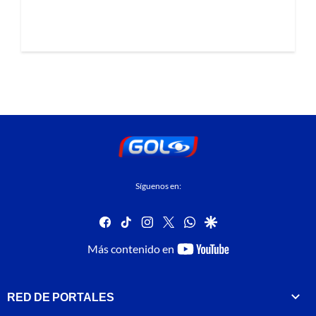
Síguenos en:
facebook
tiktok
instagram
twitter
whatsapp
google
youtube-
Más contenido en
footer
RED DE PORTALES