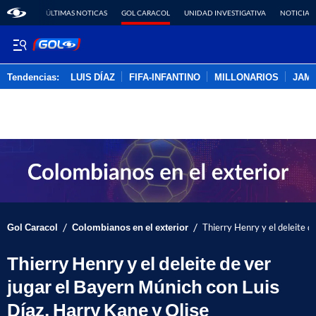
ÚLTIMAS NOTICAS
GOL CARACOL
UNIDAD INVESTIGATIVA
NOTICIAS
Tendencias:
LUIS DÍAZ
FIFA-INFANTINO
MILLONARIOS
JAM
PUBLICIDAD
/
/
Gol Caracol
Colombianos en el exterior
Thierry Henry y el deleite d
Thierry Henry y el deleite de ver
jugar el Bayern Múnich con Luis
Díaz, Harry Kane y Olise