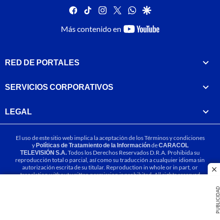
facebook
tiktok
instagram
twitter
whatsapp
google
youtube-
Más contenido en
footer
RED DE PORTALES
SERVICIOS CORPORATIVOS
LEGAL
El uso de este sitio web implica la aceptación de los
Términos y condiciones
y
Políticas de Tratamiento de la Información
de
CARACOL
TELEVISIÓN S.A.
Todos los Derechos Reservados D.R.A. Prohibida su
reproducción total o parcial, así como su traducción a cualquier idioma sin
autorización escrita de su titular. Reproduction in whole or in part, or
cl
translation without written permission is prohibited. All rights reserved
2025.
PUBLICIDA
MIEMBRO DE: