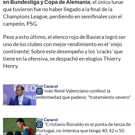
en Bundesliga y Copa de Alemania
; el único lunar
que tuvieron fue no haber llegado a la final de la
Champions League, perdiendo en semifinales con el
campeón, PSG.
Pese a esto último, el elenco rojo de Baviera logró ser
uno de los clubes con mejor rendimiento en el 'viejo
continente'. Sobre este desempeño y los 'cracks' que
tiene en la ofensiva, se despachó en elogios Thierry
Henry.
Gol Caracol
Iván René Valenciano confesó la
enfermedad que padece; "tratamiento severo"
Gol Caracol
"Cristiano Ronaldo es el punta de lanza de
Portugal, no interesa que tenga 40, 42 o 50