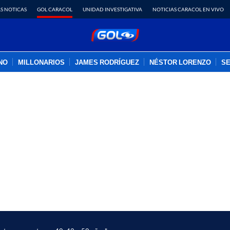
S NOTICAS
GOL CARACOL
UNIDAD INVESTIGATIVA
NOTICIAS CARACOL EN VIVO
INO
MILLONARIOS
JAMES RODRÍGUEZ
NÉSTOR LORENZO
SE
PUBLICIDAD