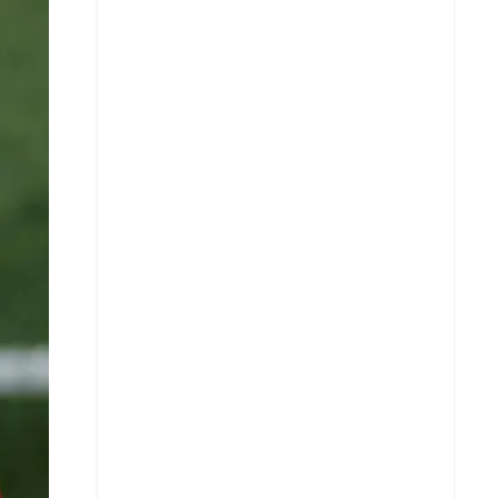
X
Whatsapp