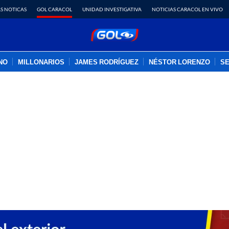
S NOTICAS
GOL CARACOL
UNIDAD INVESTIGATIVA
NOTICIAS CARACOL EN VIVO
INO
MILLONARIOS
JAMES RODRÍGUEZ
NÉSTOR LORENZO
SE
PUBLICIDAD