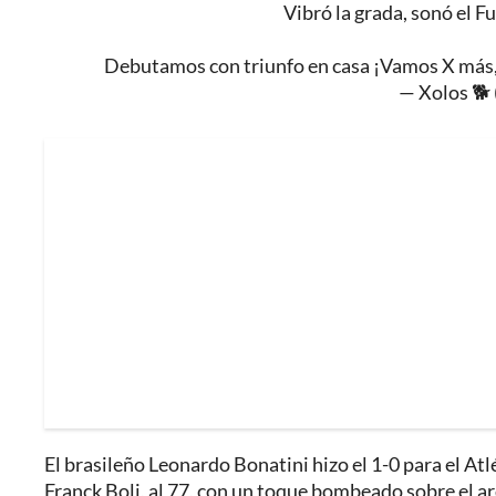
Vibró la grada, sonó el F
Debutamos con triunfo en casa ¡Vamos X más,
— Xolos 🐕
El brasileño Leonardo Bonatini hizo el 1-0 para el Atl
Franck Boli, al 77, con un toque bombeado sobre el a