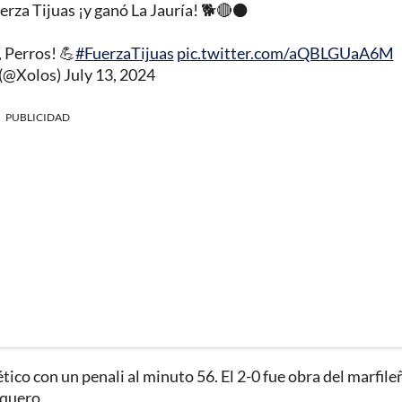
uerza Tijuas ¡y ganó La Jauría! 🐕🔴⚫️
 Perros! 💪
#FuerzaTijuas
pic.twitter.com/aQBLGUaA6M
 (@Xolos)
July 13, 2024
PUBLICIDAD
ético con un penali al minuto 56. El 2-0 fue obra del marfile
rquero.