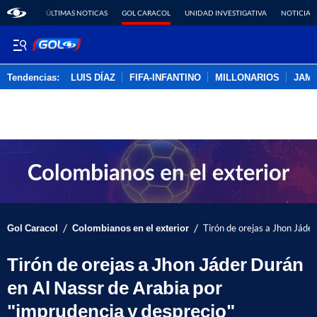
ÚLTIMAS NOTICAS
GOL CARACOL
UNIDAD INVESTIGATIVA
NOTICIAS
Tendencias:
LUIS DÍAZ
FIFA-INFANTINO
MILLONARIOS
JAM
PUBLICIDAD
/
/
Gol Caracol
Colombianos en el exterior
Tirón de orejas a Jhon Jáde
Tirón de orejas a Jhon Jáder Durán
en Al Nassr de Arabia por
"imprudencia y desprecio"