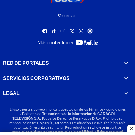
Síguenos en:
facebook
tiktok
instagram
twitter
whatsapp
google
youtube-
Más contenido en
footer
RED DE PORTALES
SERVICIOS CORPORATIVOS
LEGAL
El uso de este sitio web implica la aceptación de los
Términos y condiciones
y
Políticas de Tratamiento de la Información
de
CARACOL
TELEVISIÓN S.A.
Todos los Derechos Reservados D.R.A. Prohibida su
reproducción total o parcial, así como su traducción a cualquier idioma sin
autorización escrita de su titular. Reproduction in whole or in part, or
cl
translation without written permission is prohibited. All rights reserved