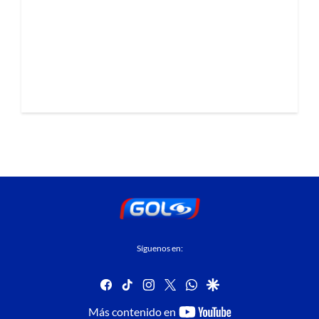
Síguenos en:
facebook
tiktok
instagram
twitter
whatsapp
google
youtube-
Más contenido en