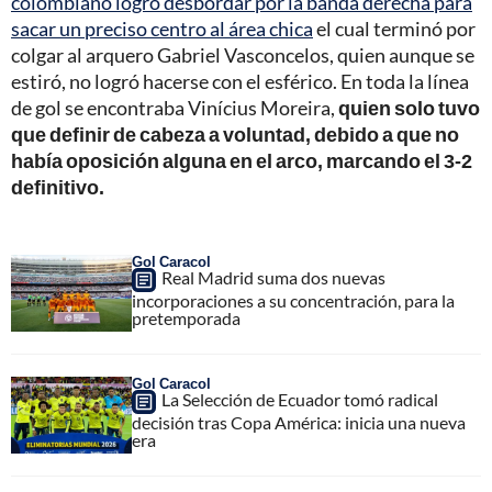
colombiano logró desbordar por la banda derecha para
sacar un preciso centro al área chica
el cual terminó por
colgar al arquero Gabriel Vasconcelos, quien aunque se
estiró, no logró hacerse con el esférico. En toda la línea
de gol se encontraba Vinícius Moreira,
quien solo tuvo
que definir de cabeza a voluntad, debido a que no
había oposición alguna en el arco, marcando el 3-2
definitivo.
Gol Caracol
Real Madrid suma dos nuevas
incorporaciones a su concentración, para la
pretemporada
Gol Caracol
La Selección de Ecuador tomó radical
decisión tras Copa América: inicia una nueva
era