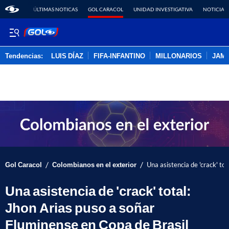
ÚLTIMAS NOTICAS
GOL CARACOL
UNIDAD INVESTIGATIVA
NOTICIAS
Tendencias:
LUIS DÍAZ
FIFA-INFANTINO
MILLONARIOS
JAM
PUBLICIDAD
/
/
Gol Caracol
Colombianos en el exterior
Una asistencia de 'crack' to
Una asistencia de 'crack' total:
Jhon Arias puso a soñar
Fluminense en Copa de Brasil