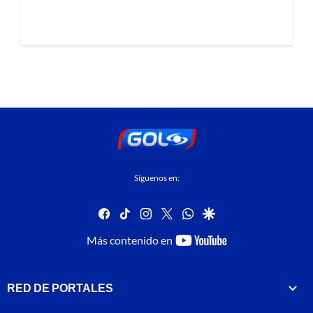
Síguenos en:
facebook
tiktok
instagram
twitter
whatsapp
google
youtube-
Más contenido en
footer
RED DE PORTALES