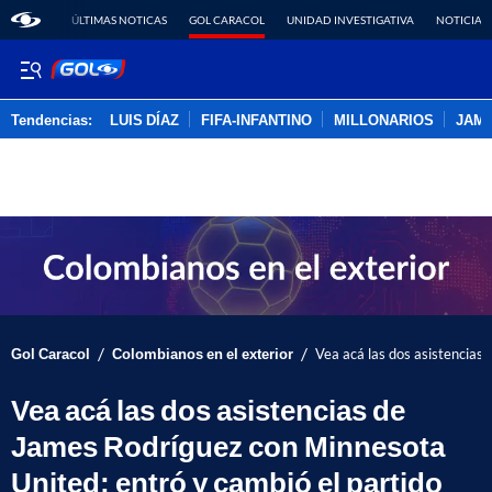
ÚLTIMAS NOTICAS
GOL CARACOL
UNIDAD INVESTIGATIVA
NOTICIAS
Tendencias:
LUIS DÍAZ
FIFA-INFANTINO
MILLONARIOS
JAM
PUBLICIDAD
/
/
Gol Caracol
Colombianos en el exterior
Vea acá las dos asistencias
Vea acá las dos asistencias de
James Rodríguez con Minnesota
United; entró y cambió el partido