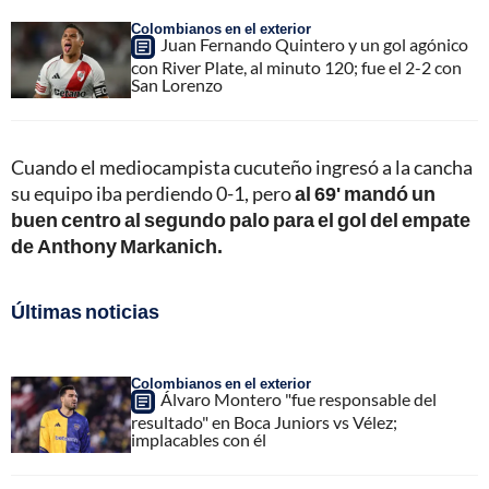
Colombianos en el exterior
Juan Fernando Quintero y un gol agónico
con River Plate, al minuto 120; fue el 2-2 con
San Lorenzo
Cuando el mediocampista cucuteño ingresó a la cancha
su equipo iba perdiendo 0-1, pero
al 69' mandó un
buen centro al segundo palo para el gol del empate
de Anthony Markanich.
Últimas noticias
Colombianos en el exterior
Álvaro Montero "fue responsable del
resultado" en Boca Juniors vs Vélez;
implacables con él