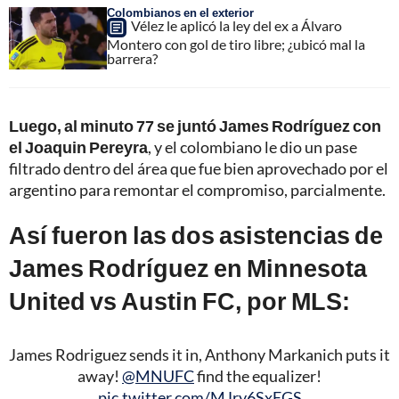
Colombianos en el exterior
Vélez le aplicó la ley del ex a Álvaro
Montero con gol de tiro libre; ¿ubicó mal la
barrera?
Luego, al minuto 77 se juntó James Rodríguez con
el Joaquin Pereyra
, y el colombiano le dio un pase
filtrado dentro del área que fue bien aprovechado por el
argentino para remontar el compromiso, parcialmente.
Así fueron las dos asistencias de
James Rodríguez en Minnesota
United vs Austin FC, por MLS:
James Rodriguez sends it in, Anthony Markanich puts it
away!
@MNUFC
find the equalizer!
pic.twitter.com/MJry6SxEGS