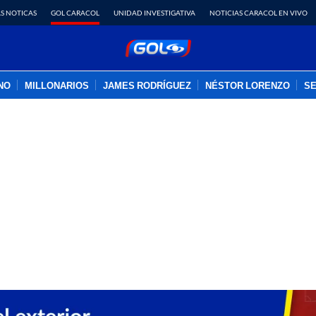
S NOTICAS
GOL CARACOL
UNIDAD INVESTIGATIVA
NOTICIAS CARACOL EN VIVO
INO
MILLONARIOS
JAMES RODRÍGUEZ
NÉSTOR LORENZO
SE
PUBLICIDAD