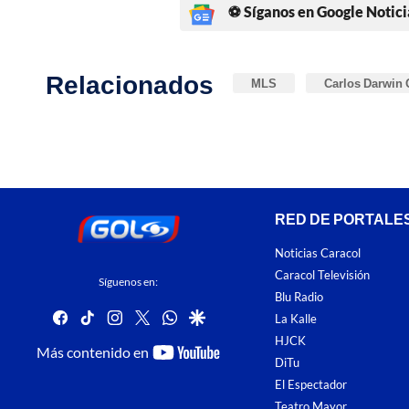
⚽ Síganos en Google Notici
Relacionados
MLS
Carlos Darwin 
RED DE PORTALE
Noticias Caracol
Caracol Televisión
Síguenos en:
Blu Radio
facebook
tiktok
instagram
twitter
whatsapp
google
La Kalle
HJCK
youtube-
Más contenido en
DiTu
footer
El Espectador
Teatro Mayor