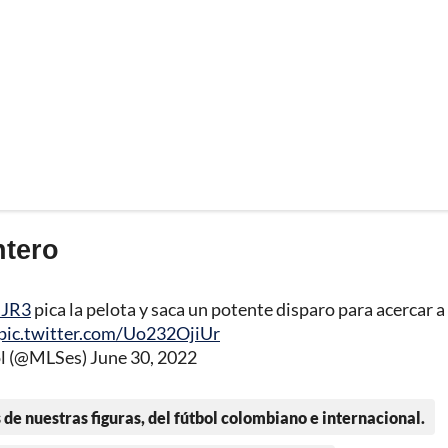
ntero
nJR3
pica la pelota y saca un potente disparo para acercar a
pic.twitter.com/Uo232OjiUr
l (@MLSes)
June 30, 2022
 de nuestras figuras, del fútbol colombiano e internacional.