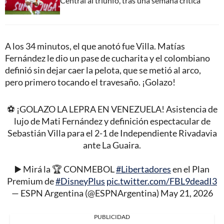
Central al triunfo, tras una semana crítica
A los 34 minutos, el que anotó fue Villa. Matías
Fernández le dio un pase de cucharita y el colombiano
definió sin dejar caer la pelota, que se metió al arco,
pero primero tocando el travesaño. ¡Golazo!
⚽ ¡GOLAZO LA LEPRA EN VENEZUELA! Asistencia de
lujo de Mati Fernández y definición espectacular de
Sebastián Villa para el 2-1 de Independiente Rivadavia
ante La Guaira.
▶️ Mirá la 🏆 CONMEBOL
#Libertadores
en el Plan
Premium de
#DisneyPlus
pic.twitter.com/FBL9deadI3
— ESPN Argentina (@ESPNArgentina)
May 21, 2026
PUBLICIDAD