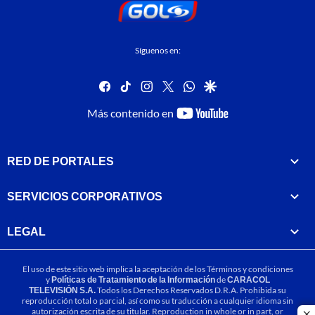
Síguenos en:
facebook
tiktok
instagram
twitter
whatsapp
google
youtube-
Más contenido en
footer
RED DE PORTALES
SERVICIOS CORPORATIVOS
LEGAL
El uso de este sitio web implica la aceptación de los
Términos y condiciones
y
Políticas de Tratamiento de la Información
de
CARACOL
TELEVISIÓN S.A.
Todos los Derechos Reservados D.R.A. Prohibida su
reproducción total o parcial, así como su traducción a cualquier idioma sin
autorización escrita de su titular. Reproduction in whole or in part, or