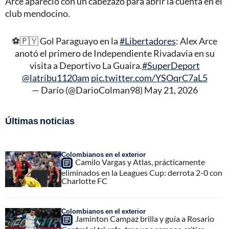
Arce apareció con un cabezazo para abrir la cuenta en el
club mendocino.
⚽️🇵🇾 Gol Paraguayo en la
#Libertadores
: Alex Arce
anotó el primero de Independiente Rivadavia en su
visita a Deportivo La Guaira.
#SuperDeport
@latribu1120am
pic.twitter.com/YSOqrC7aL5
— Darío (@DarioColman98)
May 21, 2026
Últimas noticias
Colombianos en el exterior
Camilo Vargas y Atlas, prácticamente
eliminados en la Leagues Cup: derrota 2-0 con
Charlotte FC
Colombianos en el exterior
Jaminton Campaz brilla y guía a Rosario