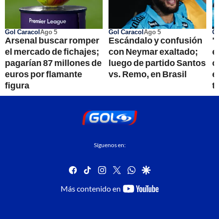
Gol Caracol
Ago 5
Gol Caracol
Ago 5
Go
Arsenal buscar romper
Escándalo y confusión
"
el mercado de fichajes;
con Neymar exaltado;
e
pagarían 87 millones de
luego de partido Santos
c
euros por flamante
vs. Remo, en Brasil
e
figura
t
Síguenos en:
facebook
tiktok
instagram
twitter
whatsapp
google
youtube-
Más contenido en
footer