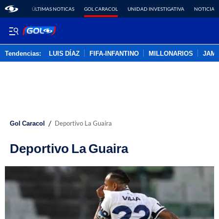
ÚLTIMAS NOTICAS
GOL CARACOL
UNIDAD INVESTIGATIVA
NOTICIAS
Tendencias:
LUIS DÍAZ
FIFA-INFANTINO
MILLONARIOS
JAM
PUBLICIDAD
/
Gol Caracol
Deportivo La Guaira
Deportivo La Guaira