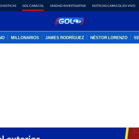
S NOTICAS
GOL CARACOL
UNIDAD INVESTIGATIVA
NOTICIAS CARACOL EN VIVO
INO
MILLONARIOS
JAMES RODRÍGUEZ
NÉSTOR LORENZO
SE
PUBLICIDAD