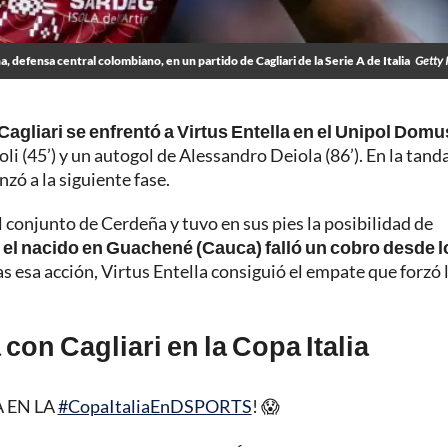
, defensa central colombiano, en un partido de Cagliari de la Serie A de Italia
Getty 
Cagliari se enfrentó a Virtus Entella en el Unipol Domu
i (45’) y un autogol de Alessandro Deiola (86’). En la tand
zó a la siguiente fase.
l conjunto de Cerdeña y tuvo en sus pies la posibilidad de
,
el nacido en Guachené (Cauca) falló un cobro desde l
ras esa acción, Virtus Entella consiguió el empate que forzó 
 con Cagliari en la Copa Italia
 EN LA
#CopaItaliaEnDSPORTS
! 😱