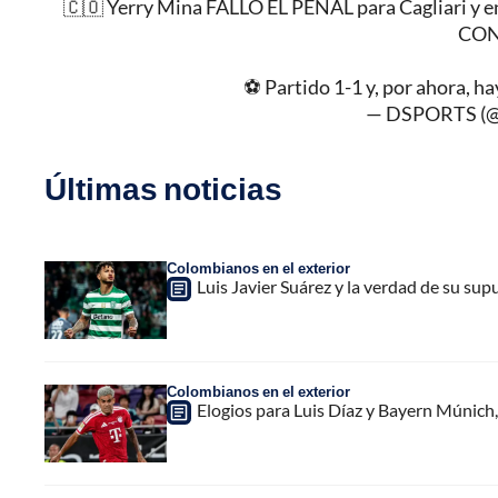
🇨🇴 Yerry Mina FALLÓ EL PENAL para Cagliari y e
CON
⚽ Partido 1-1 y, por ahora, ha
— DSPORTS (@
Últimas noticias
Colombianos en el exterior
Luis Javier Suárez y la verdad de su sup
Colombianos en el exterior
Elogios para Luis Díaz y Bayern Múnich, 