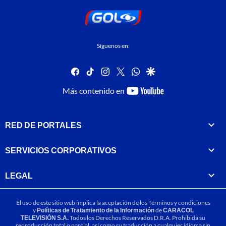
Síguenos en:
facebook
tiktok
instagram
twitter
whatsapp
google
youtube-
Más contenido en
footer
RED DE PORTALES
SERVICIOS CORPORATIVOS
LEGAL
El uso de este sitio web implica la aceptación de los
Términos y condiciones
y
Políticas de Tratamiento de la Información
de
CARACOL
TELEVISIÓN S.A.
Todos los Derechos Reservados D.R.A. Prohibida su
reproducción total o parcial, así como su traducción a cualquier idioma sin