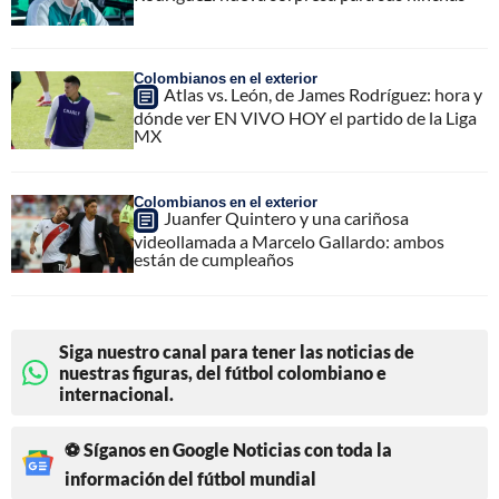
Colombianos en el exterior
Atlas vs. León, de James Rodríguez: hora y
dónde ver EN VIVO HOY el partido de la Liga
MX
Colombianos en el exterior
Juanfer Quintero y una cariñosa
videollamada a Marcelo Gallardo: ambos
están de cumpleaños
Siga nuestro canal para tener las noticias de
nuestras figuras, del fútbol colombiano e
internacional.
⚽ Síganos en Google Noticias con toda la
información del fútbol mundial