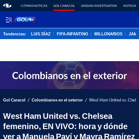
ÚLTIMAS NOTICAS
GOL CARACOL
UNIDAD INVESTIGATIVA
NOTICIAS
Tendencias:
LUIS DÍAZ
FIFA-INFANTINO
MILLONARIOS
JAM
PUBLICIDAD
/
/
Gol Caracol
Colombianos en el exterior
West Ham United vs. Chelse
West Ham United vs. Chelsea
femenino, EN VIVO: hora y dónde
ver a Manuela Paví y Mayra Ramírez