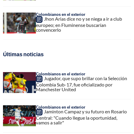
Colombianos en el exterior
Jhon Arias dice no y se niega a ir a club
europeo; en Fluminense buscarían
convencerlo
Últimas noticias
Colombianos en el exterior
Jugador, que supo brillar con la Selección
Colombia Sub-17, fue oficializado por
Manchester United
Colombianos en el exterior
Jaminton Campaz y su futuro en Rosario
Central: "Cuando llegue la oportunidad,
vamos a salir"