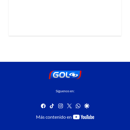
Síguenos en:
facebook
tiktok
instagram
twitter
whatsapp
google
youtube-
Más contenido en
footer