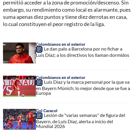
permitió acceder a la zona de promoción/descenso. Sin
embargo, su rendimiento como local es alarmante, pues
suma apenas diez puntos y tiene diez derrotas en casa,
lo cual constituyen el peor registro de la liga.
Colombianos en el exterior
Le dan palo a Barcelona por no fichar a
Luis Díaz; a los directivos los llaman dormidos
Colombianos en el exterior
Luis Díaz y la marca personal por la que va
en Bayern Múnich; lo mejor desde que se fue a
Europa
Gol Caracol
Lesión de "varias semanas" de figura del
Bayern, de Luis Díaz, alerta a inicio del
Mundial 2026