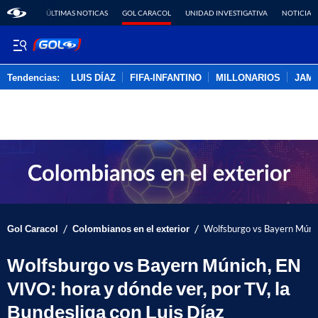
ÚLTIMAS NOTICAS
GOL CARACOL
UNIDAD INVESTIGATIVA
NOTICIAS
Tendencias:
LUIS DÍAZ
FIFA-INFANTINO
MILLONARIOS
JAM
PUBLICIDAD
/
/
Gol Caracol
Colombianos en el exterior
Wolfsburgo vs Bayern Múnich
Wolfsburgo vs Bayern Múnich, EN
VIVO: hora y dónde ver, por TV, la
Bundesliga con Luis Díaz