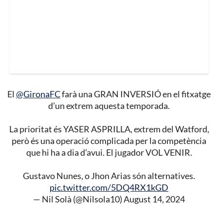
El
@GironaFC
farà una GRAN INVERSIÓ en el fitxatge
d’un extrem aquesta temporada.
La prioritat és YASER ASPRILLA, extrem del Watford,
però és una operació complicada per la competència
que hi ha a dia d’avui. El jugador VOL VENIR.
Gustavo Nunes, o Jhon Arias són alternatives.
pic.twitter.com/5DQ4RX1kGD
— Nil Solà (@Nilsola10)
August 14, 2024