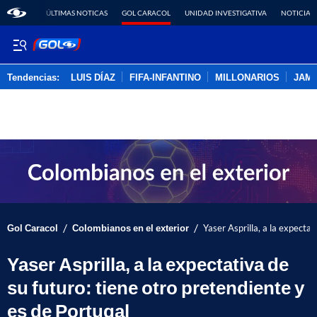
ÚLTIMAS NOTICAS
GOL CARACOL
UNIDAD INVESTIGATIVA
NOTICIAS
Tendencias:
LUIS DÍAZ
FIFA-INFANTINO
MILLONARIOS
JAM
PUBLICIDAD
/
/
Gol Caracol
Colombianos en el exterior
Yaser Asprilla, a la expectat
Yaser Asprilla, a la expectativa de
su futuro: tiene otro pretendiente y
es de Portugal