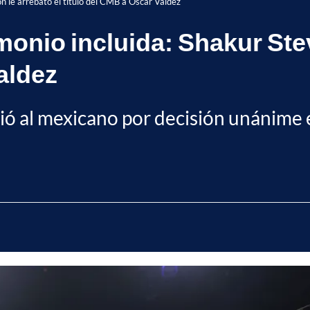
 le arrebató el título del CMB a Óscar Valdez
onio incluida: Shakur Stev
aldez
ó al mexicano por decisión unánime 