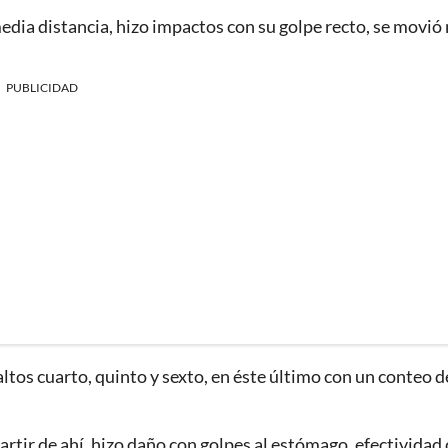
media distancia, hizo impactos con su golpe recto, se movió
PUBLICIDAD
altos cuarto, quinto y sexto, en éste último con un conteo d
partir de ahí, hizo daño con golpes al estómago, efectividad 