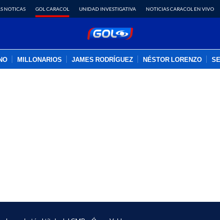
S NOTICAS
GOL CARACOL
UNIDAD INVESTIGATIVA
NOTICIAS CARACOL EN VIVO
INO
MILLONARIOS
JAMES RODRÍGUEZ
NÉSTOR LORENZO
SE
PUBLICIDAD