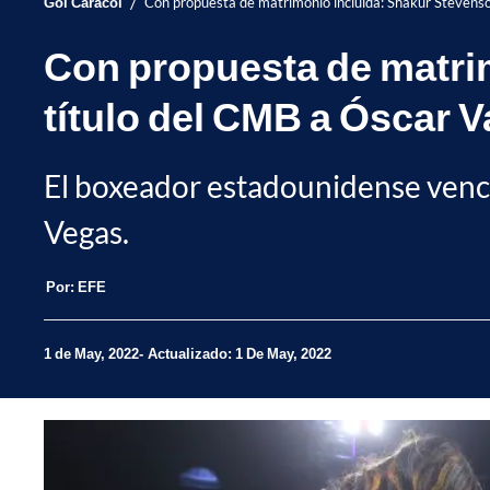
/
Gol Caracol
Con propuesta de matrimonio incluida: Shakur Stevenson
Con propuesta de matrim
título del CMB a Óscar V
El boxeador estadounidense venci
Vegas.
Por:
EFE
1 de May, 2022
Actualizado: 1 De May, 2022