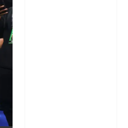
X
Whatsapp