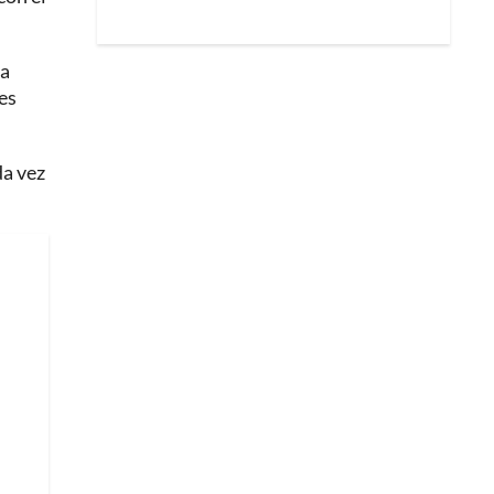
 a
pes
da vez