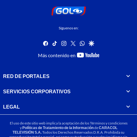
Síguenos en:
facebook
tiktok
instagram
twitter
whatsapp
google
youtube-
Más contenido en
footer
RED DE PORTALES
SERVICIOS CORPORATIVOS
LEGAL
El uso de este sitio web implica la aceptación de los
Términos y condiciones
y
Políticas de Tratamiento de la Información
de
CARACOL
TELEVISIÓN S.A.
Todos los Derechos Reservados D.R.A. Prohibida su
reproducción total o parcial, así como su traducción a cualquier idioma sin