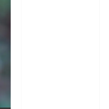
X
Whatsapp