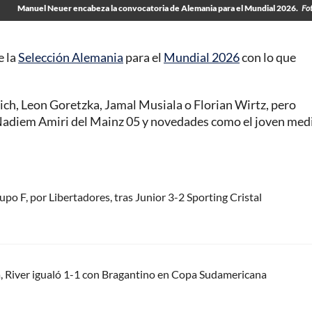
Manuel Neuer encabeza la convocatoria de Alemania para el Mundial 2026.
Fo
e la
Selección Alemania
para el
Mundial 2026
con lo que
ch, Leon Goretzka, Jamal Musiala o Florian Wirtz, pero
Nadiem Amiri del Mainz 05 y novedades como el joven med
upo F, por Libertadores, tras Junior 3-2 Sporting Cristal
 River igualó 1-1 con Bragantino en Copa Sudamericana