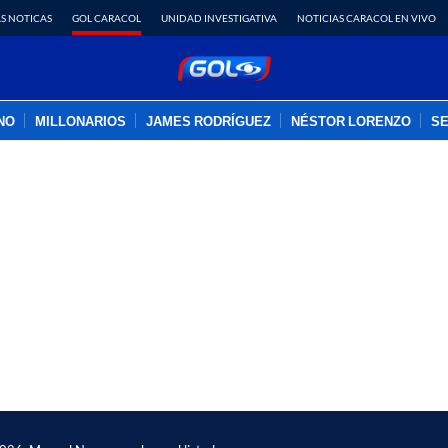
S NOTICAS
GOL CARACOL
UNIDAD INVESTIGATIVA
NOTICIAS CARACOL EN VIVO
INO
MILLONARIOS
JAMES RODRÍGUEZ
NÉSTOR LORENZO
SE
PUBLICIDAD