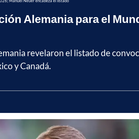
2026; Manuel Neuer encabeza el listado
ción Alemania para el Mund
emania revelaron el listado de convoca
xico y Canadá.