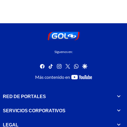
Síguenos en:
facebook
tiktok
instagram
twitter
whatsapp
google
youtube-
Más contenido en
footer
RED DE PORTALES
SERVICIOS CORPORATIVOS
LEGAL