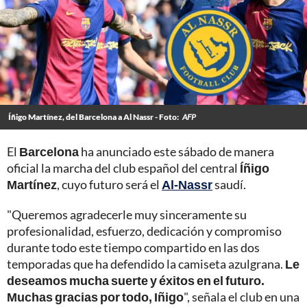
Íñigo Martínez, del Barcelona a Al Nassr - Foto:
AFP
El
Barcelona
ha anunciado este sábado de manera
oficial la marcha del club español del central
Íñigo
Martínez
, cuyo futuro será el
Al-Nassr
saudí.
"Queremos agradecerle muy sinceramente su
profesionalidad, esfuerzo, dedicación y compromiso
durante todo este tiempo compartido en las dos
temporadas que ha defendido la camiseta azulgrana.
Le
deseamos mucha suerte y éxitos en el futuro.
Muchas gracias por todo, Iñigo
", señala el club en una