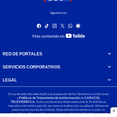
Síguenos en:
facebook
tiktok
instagram
twitter
whatsapp
google
youtube-
Más contenido en
footer
RED DE PORTALES
SERVICIOS CORPORATIVOS
LEGAL
El uso de este sitio web implica la aceptación de los
Términos y condiciones
y
Políticas de Tratamiento de la Información
de
CARACOL
TELEVISIÓN S.A.
Todos los Derechos Reservados D.R.A. Prohibida su
reproducción total o parcial, así como su traducción a cualquier idioma sin
autorización escrita de su titular. Reproduction in whole or in part, or
cl
translation without written permission is prohibited. All rights reserved