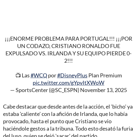
¡¡¡ENORME PROBLEMA PARA PORTUGAL!!! ¡¡¡POR
UN CODAZO, CRISTIANO RONALDO FUE
EXPULSADO VS. IRLANDA Y SU EQUIPO PIERDE 0-
2!!!
📺 Las
#WCQ
por
#DisneyPlus
Plan Premium
pic.twitter.com/gYpvItXWoW
— SportsCenter (@SC_ESPN)
November 13, 2025
Cabe destacar que desde antes de la acción, el 'bicho' ya
estaba 'caliente' con la afición de Irlanda, que lo había
provocado, hasta el punto que Cristiano se vio
haciéndole gestos a la tribuna. Todo esto desató la furia
del luso, quien se dejó 'sacar' del partido.