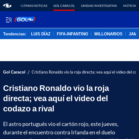
ÚLTIMAS NOTICAS
GOL CARACOL
UNIDAD INVESTIGATIVA
NOTICIAS
Tendencias:
LUIS DÍAZ
FIFA-INFANTINO
MILLONARIOS
JAM
PUBLICIDAD
/
Gol Caracol
Cristiano Ronaldo vio la roja directa; vea aquí el video del cod
Cristiano Ronaldo vio la roja
directa; vea aquí el video del
codazo a rival
El astro portugués vio el cartón rojo, este jueves,
durante el encuentro contra Irlanda en el duelo