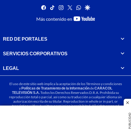
facebook
tiktok
instagram
twitter
whatsapp
google
youtube-
Más contenido en
footer
RED DE PORTALES
SERVICIOS CORPORATIVOS
LEGAL
El uso de este sitio web implica la aceptación de los
Términos y condiciones
y
Políticas de Tratamiento de la Información
de
CARACOL
TELEVISIÓN S.A.
Todos los Derechos Reservados D.R.A. Prohibida su
reproducción total o parcial, así como su traducción a cualquier idioma sin
autorización escrita de su titular. Reproduction in whole or in part, or
cl
translation without written permission is prohibited. All rights reserved
2025.
PUBLICIDA
MIEMBRO DE: