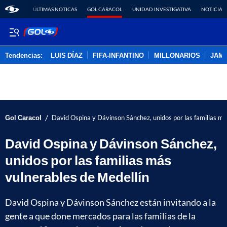
ÚLTIMAS NOTICAS
GOL CARACOL
UNIDAD INVESTIGATIVA
NOTICIAS
Tendencias:
LUIS DÍAZ
FIFA-INFANTINO
MILLONARIOS
JAM
PUBLICIDAD
/
Gol Caracol
David Ospina y Dávinson Sánchez, unidos por las familias má
David Ospina y Dávinson Sánchez,
unidos por las familias más
vulnerables de Medellín
David Ospina y Dávinson Sánchez están invitando a la
gente a que done mercados para las familias de la