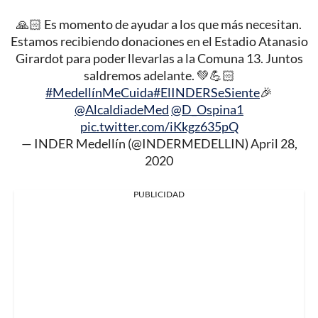
🙏🏻 Es momento de ayudar a los que más necesitan.
Estamos recibiendo donaciones en el Estadio Atanasio
Girardot para poder llevarlas a la Comuna 13. Juntos
saldremos adelante. 💚💪🏻
#MedellínMeCuida
#ElINDERSeSiente
🎉
@AlcaldiadeMed
@D_Ospina1
pic.twitter.com/iKkgz635pQ
— INDER Medellín (@INDERMEDELLIN)
April 28,
2020
PUBLICIDAD