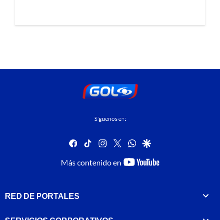
Síguenos en:
facebook
tiktok
instagram
twitter
whatsapp
google
youtube-
Más contenido en
footer
RED DE PORTALES